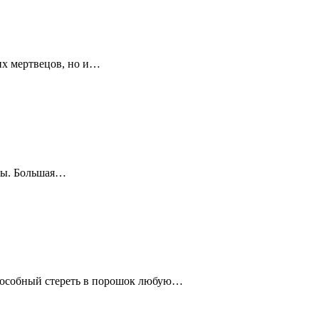
их мертвецов, но и…
гры. Большая…
 способный стереть в порошок любую…