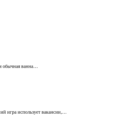
том обычная ванна…
ний игра использует вакансии,…