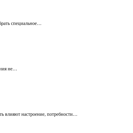
выбрать специальное…
ания не…
ость влияют настроение, потребности…