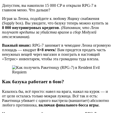
Допустим, вы накопили 15 000 CP и открыли RPG-7 в
главном меню. Что дальше?
Играя за Леона, подойдите к любому Ящику снабжения
(Supply box). Вы увидите, что базуку теперь можно купить за
8 000 внутриигровых кредитов
.
(Напомним, что Леон
получает кредиты за убийства врагов и сбор Модулей
отслеживания).
Важный нюанс:
RPG-7 занимает в чемодане Леона огромную
площадь — квадрат
8×8 ячеек
! Вам придется продать часть
ненужных вещей через магазин и поиграть в настоящий
«Тетрис» инвентарем, чтобы эта громадина туда влезла.
Как базука работает в бою?
Казалось бы, всё просто: навел на врага, нажал на курок — и
от цели осталась только мокрая лужица. Всё так и есть:
Ракетница убивает с одного выстрела (ваншотает) абсолютно
любого противника,
включая финального босса игры
.