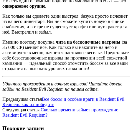
Но есть один огромный подвох: по умолчанию RPG-7 — это
одноразовое оружие
.
Как только вы сделаете один выстрел, базука просто исчезнет
из вашего инвентаря. Вы не сможете купить новую в ящике
снабжения, и в игре не существует крафта или лута ракет для
неё. Выстрелил и забыл.
Именно поэтому покупка
чита на бесконечные патроны
(за
35 000 CP) меняет всё. Как только вы накопите на него и
активируете в меню, начнется настоящее веселье. Представьте
себе безостановочные взрывы на протяжении всей сюжетной
кампании — идеальный способ отомстить боссам за все ваши
страдания на высоких уровнях сложности!
Удачного прохождения и сочных взрывов! Читайте другие
гайды по Resident Evil Requiem на нашем сайте.
Предыдущая статья
Все боссы и особые враги в Resident Evil
Requiem: как их победить
Следующая статья
Сколько времени займет прохождение
Resident Evil Requiem?
Похожие
записи